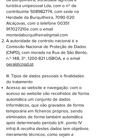
turística unipessoal Lda, com o nº de
contribuinte
508982774
, com sede na
Herdade da Burquilheira,
7090-020
Alcáçovas, com o telefone 00351
917027210e com o email
montedaburquilheira@gmail.com
A autoridade de controlo nacional é a
Comissão Nacional de Proteção de Dados
(CNPD), com morada na Rua de São Bento,
n.º 148, 3º,
1200-821
LISBOA, e o email
geral@cnpd.pt
.
III. Tipos de dados pessoais e finalidades
do tratamento
Acesso ao website e navegação: com o
acesso ao website são recolhidos de forma
automática um conjunto de dados
informáticos, que são gravados de forma
temporária em ficheiros próprios, sendo
eliminados de forma também automática
após determinado período (cfr. ponto IV
infra) A recolha destes dados tem objetivos
meramente técnicos, como sejam a