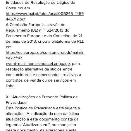
Entidades de Resolução de Litígios de
Consumo em
https://www.ipai.pt/fotos/gca/i006245_1459
446712.pdf
A Comissão Europeia, através do
Regulamento (UE) n. º 524/2013 do
Parlamento Europeu e do Conselho, de 21
de maio de 2013, criou a plataforma de RLL
em
https://ec.europa.eu/consumers/odr/main/in
dex.cfm?
event=main.home.chooseLanguage
, para
resolução alternativa de litígios entre
consumidores e comerciantes, relativos a
contratos de venda ou de serviços em
linha.
XII. Atualizações da Presente Política de
Privacidade
Esta Política de Privacidade está sujeita a
alterações. A indicação da data da última
atualização a este documento consta da
legenda “Atualizada em”, no cabeçalho
deste documento. As alterações a esta