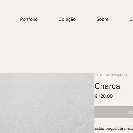
Portfólio
Coleção
Sobre
C
SKU: LR#2025/M/011
Charca
Preço
€ 128,00
Ad
Estas peças cerâmica