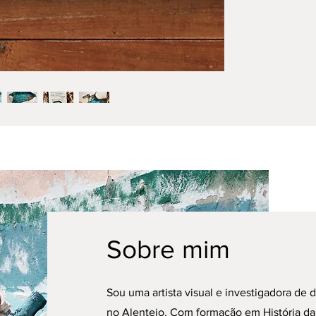
sua singularidade
este direito, entra e
através do seguinte 
lauravitorinorebelo@
O custo de envio va
Com Certificado de A
Mais informações e
destino de entrega, 
com o pedido (
check
levantamento são gra
Sobre mim
Sou uma artista visual e investigadora de
no Alentejo. Com formação em História da 